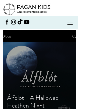
Blogs
Álfblót - A Hallowed
Heathen Night