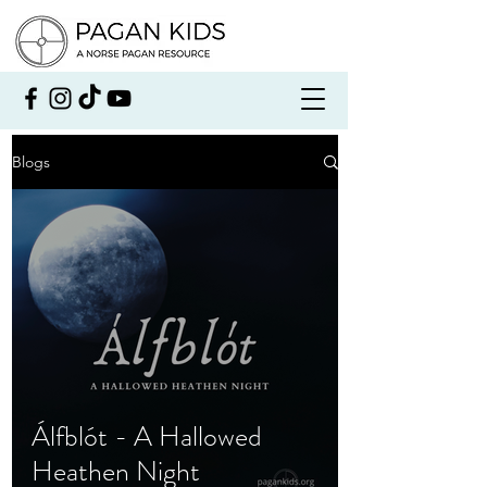
Blogs
Álfblót - A Hallowed
Heathen Night