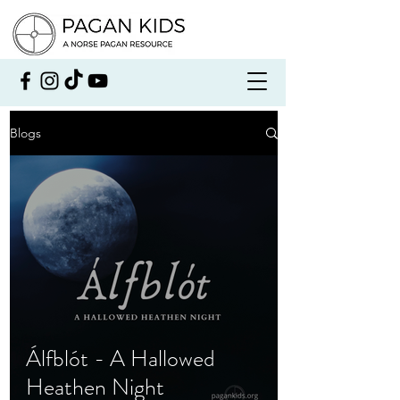
Blogs
Álfblót - A Hallowed
Heathen Night