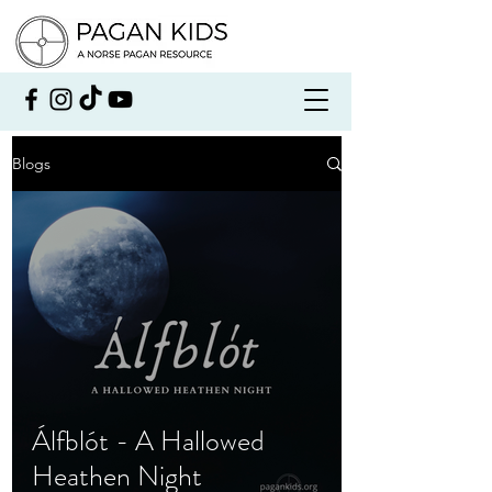
Blogs
Álfblót - A Hallowed
Heathen Night